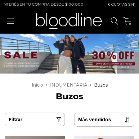
RÉS EN TU COMPRA DESDE $100.000
6 CUOTAS SIN INTERÉS
0
Inicio
>
INDUMENTARIA
>
Buzos
Buzos
Filtrar