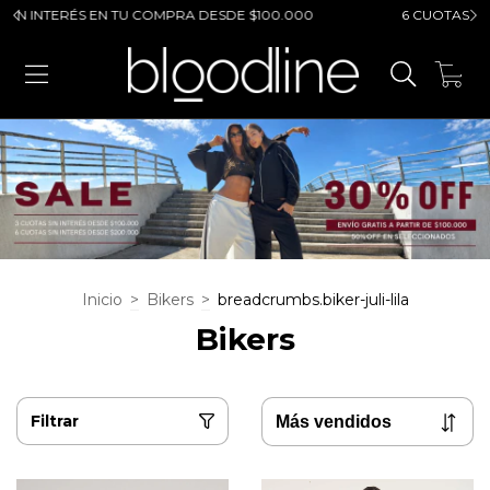
N INTERÉS EN TU COMPRA DESDE $100.000
6 CUOTAS SIN I
0
Inicio
>
Bikers
>
breadcrumbs.biker-juli-lila
Bikers
Filtrar