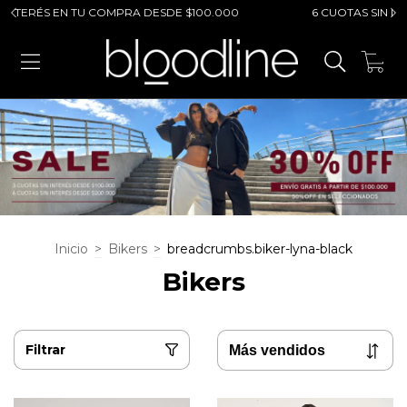
NTERÉS EN TU COMPRA DESDE $100.000
6 CUOTAS SIN INTER
0
Inicio
>
Bikers
>
breadcrumbs.biker-lyna-black
Bikers
Filtrar