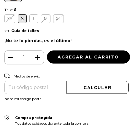
Talle:
S
XS
S
L
M
XL
Guía de talles
¡No te lo pierdas, es el último!
CAMBIAR CP
Entregas para el CP:
Medios de envío
CALCULAR
No sé mi código postal
Compra protegida
Tus datos cuidados durante toda la compra.