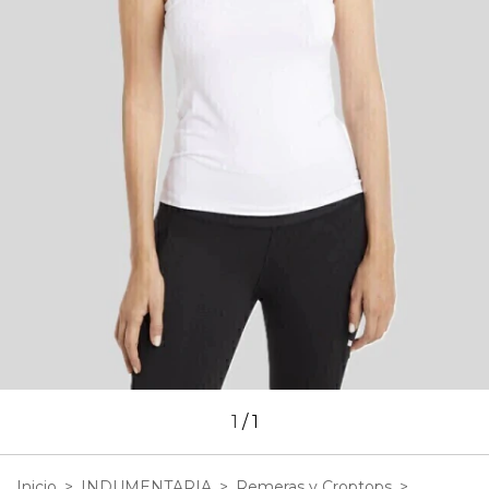
1
/
1
Inicio
>
INDUMENTARIA
>
Remeras y Croptops
>