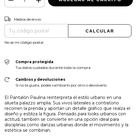
CAMBIAR CP
Entregas para el CP:
Medios de envío
CALCULAR
No sé mi código postal
Compra protegida
Tus datos cuidados durante toda la compra.
Cambios y devoluciones
Si no te gusta, podés cambiarlo por otro o devolverlo.
El Pantalón Paulina reinterpreta el estilo urbano en una
silueta palazzo amplia. Sus vivos laterales a contratono
recorren la prenda y aportan un detalle gráfico que realza el
diseño y estiliza la figura. Pensado para looks urbanos con
actitud, también se convierte en una opción ideal para
disciplinas como danzas urbanas donde el movimiento y la
estética se combinan.