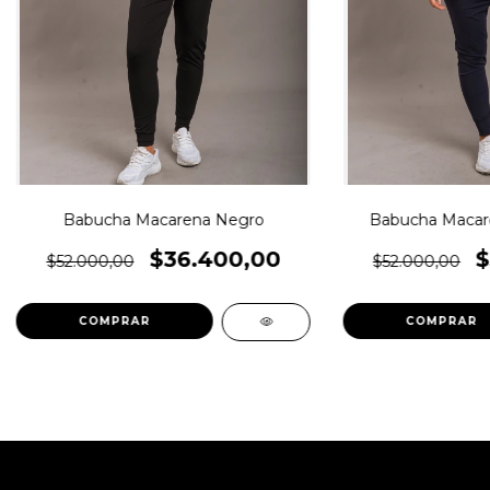
Babucha Macarena Negro
Babucha Macare
$36.400,00
$
$52.000,00
$52.000,00
COMPRAR
COMPRAR