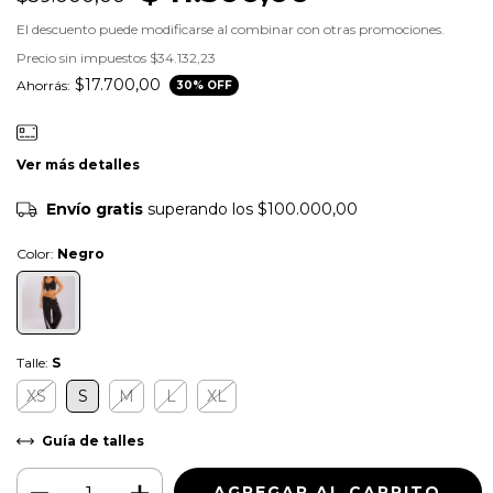
El descuento puede modificarse al combinar con otras promociones.
Precio sin impuestos
$34.132,23
$17.700,00
Ahorrás:
30
% OFF
Ver más detalles
Envío gratis
superando los
$100.000,00
Color:
Negro
Talle:
S
XS
S
M
L
XL
Guía de talles