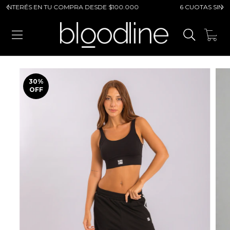
TERÉS EN TU COMPRA DESDE $100.000
6 CUOTAS SIN INTER
0
30
%
OFF