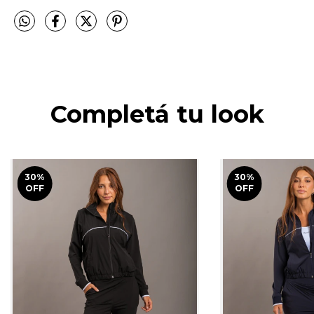
Completá tu look
30
%
30
%
OFF
OFF