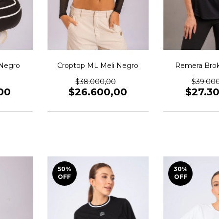
 Negro
Croptop ML Meli Negro
Remera Bro
$38.000,00
$39.00
00
$26.600,00
$27.3
50
%
30
%
OFF
OFF