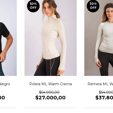
50
%
30
%
OFF
OFF
Polera ML Warm Crema
Remera ML W
Negro
$54.000,00
$54.00
$27.000,00
$37.8
00