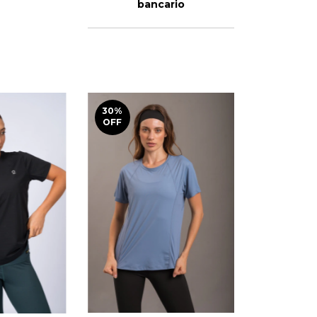
bancario
30
%
OFF