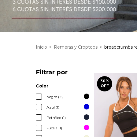
Inicio
>
Remeras y Croptops
>
breadcrumbs.re
Filtrar por
30
%
Color
OFF
Negro (15)
Azul (1)
Petróleo (1)
Fucsia (1)