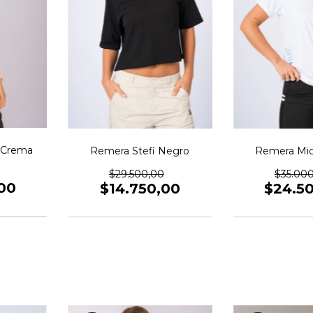
 Crema
Remera Stefi Negro
Remera Mic
$29.500,00
$35.00
00
$14.750,00
$24.5