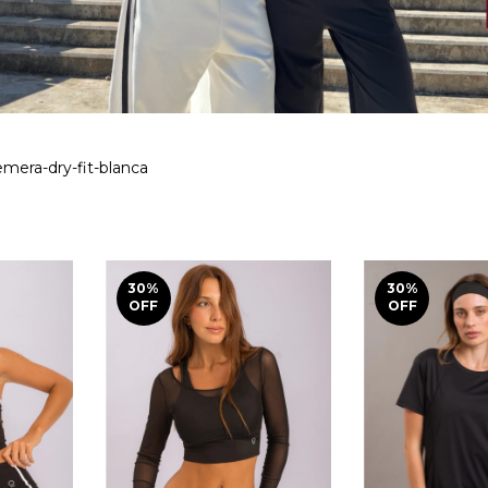
mera-dry-fit-blanca
30
%
30
%
OFF
OFF