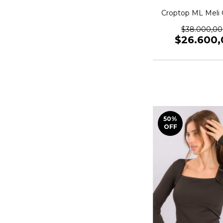
Croptop ML Meli 
$38.000,00
$26.600,
50
%
OFF