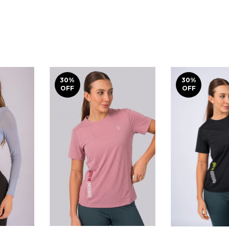
30
%
30
%
OFF
OFF