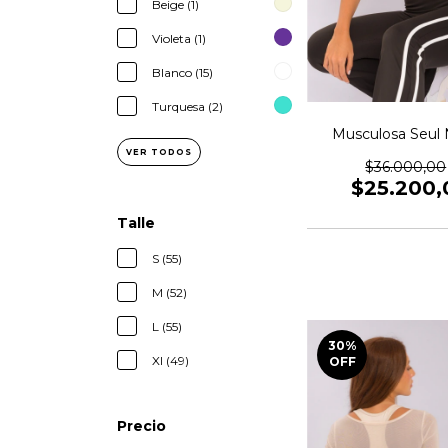
Beige (1)
Violeta (1)
Blanco (15)
Turquesa (2)
Musculosa Seul
VER TODOS
$36.000,00
$25.200,
Talle
S (55)
M (52)
L (55)
30
%
Xl (49)
OFF
Precio