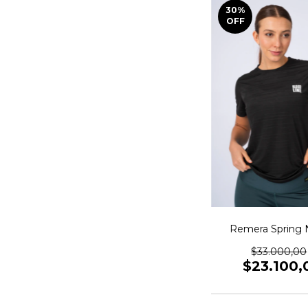
30
%
OFF
Remera Spring 
$33.000,00
$23.100,