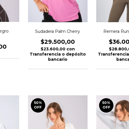
Negro
Sudadera Palm Cherry
Remera Run
$29.500,00
$36.0
00
$23.600,00
con
$28.800
Transferencia o depósito
Transferencia
bancario
banca
50
%
50
%
OFF
OFF