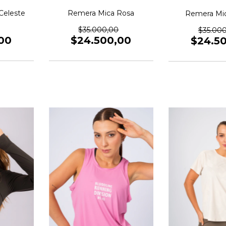
Celeste
Remera Mica Rosa
Remera Mi
$35.000,00
$35.00
00
$24.500,00
$24.5