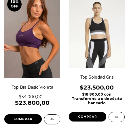
30
%
OFF
Top Soledad Gris
$23.500,00
Top Bra Basic Violeta
$18.800,00
con
$34.000,00
Transferencia o depósito
$23.800,00
bancario
COMPRAR
COMPRAR