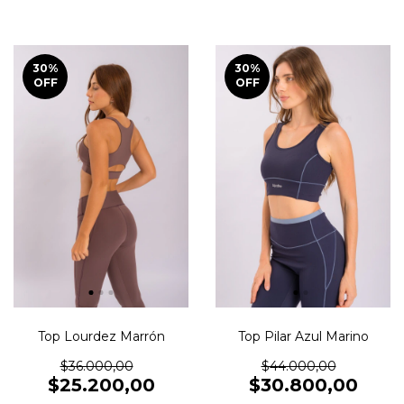
30
%
30
%
OFF
OFF
Top Lourdez Marrón
Top Pilar Azul Marino
$36.000,00
$44.000,00
$25.200,00
$30.800,00