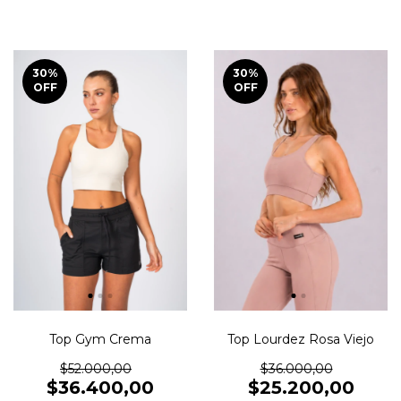
30
%
30
%
OFF
OFF
Top Lourdez Rosa Viejo
Top Gym Crema
$36.000,00
$52.000,00
$25.200,00
$36.400,00