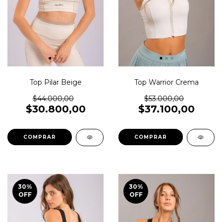
Top Pilar Beige
Top Warrior Crema
$44.000,00
$53.000,00
$30.800,00
$37.100,00
COMPRAR
COMPRAR
30
%
30
%
OFF
OFF