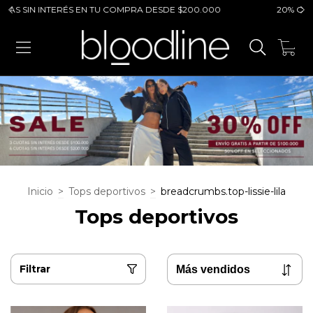
IVO POR TRANSFERENCIA
ENVIO GRATIS + 3 CUOTAS SIN IN
0
Inicio
>
Tops deportivos
>
breadcrumbs.top-lissie-lila
Tops deportivos
Filtrar