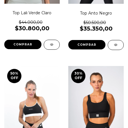
Top Lali Verde Claro
Top Anto Negro
$44.000,00
$50.500,00
$30.800,00
$35.350,00
COMPRAR
COMPRAR
50
%
30
%
OFF
OFF