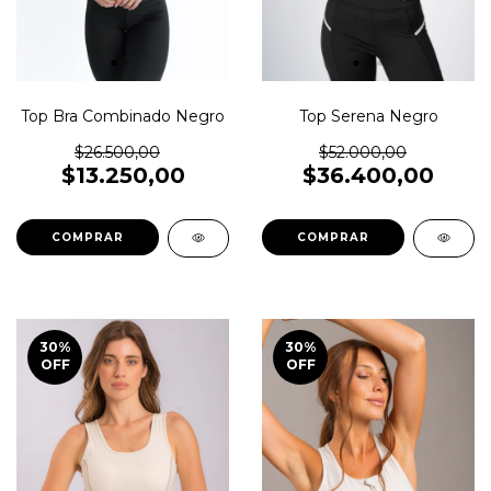
Top Bra Combinado Negro
Top Serena Negro
$26.500,00
$52.000,00
$13.250,00
$36.400,00
COMPRAR
COMPRAR
30
%
30
%
OFF
OFF