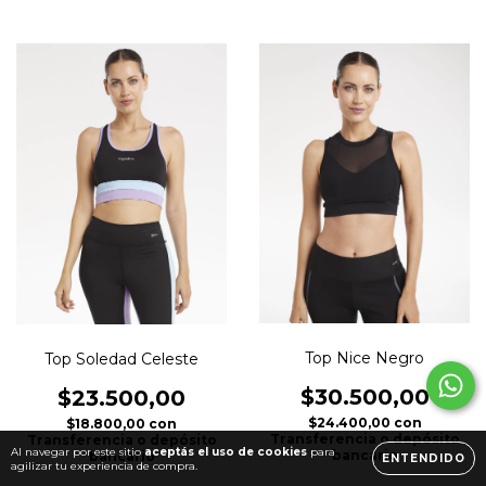
Top Nice Negro
Top Soledad Celeste
$30.500,00
$23.500,00
$24.400,00
con
$18.800,00
con
Transferencia o depósito
Transferencia o depósito
Al navegar por este sitio
aceptás el uso de cookies
para
bancario
bancario
ENTENDIDO
agilizar tu experiencia de compra.