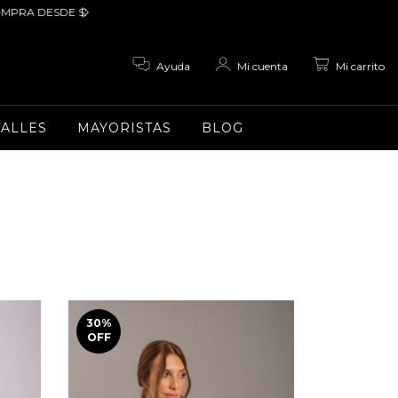
 DESDE $200.000
20% OFF EXCLUSIVO POR TRANSFERENCI
0
Ayuda
Mi cuenta
Mi carrito
TALLES
MAYORISTAS
BLOG
30
%
OFF