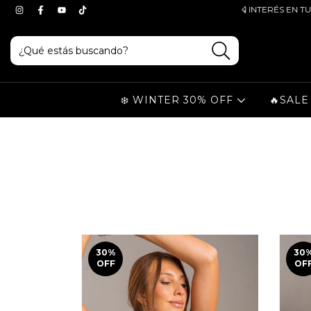
ERENCIA
ENVIO GRATIS + 3 CUOTAS SIN INTERÉS EN TU COM
❄️ WINTER 30% OFF
🔥SALE
30
%
30
OFF
OF