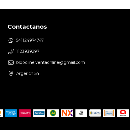
Contactanos
541124974747
1123939297
bloodline.ventaonline@gmail.com
Argerich 541