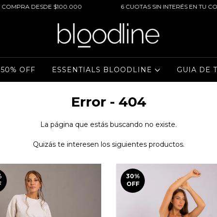
PRA DESDE $100.000
6 CUOTAS SIN INTERÉS EN TU COMPRA
 50% OFF
ESSENTIALS BLOODLINE
GUIA DE 
Error - 404
La página que estás buscando no existe.
Quizás te interesen los siguientes productos.
%
30
%
F
OFF